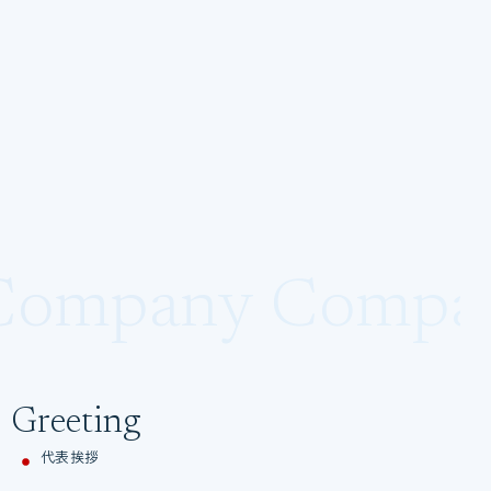
Company Compa
Greeting
代表挨拶