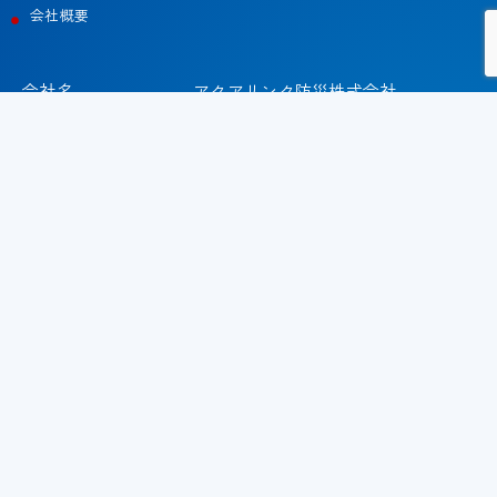
会社概要
会社名
アクアリンク防災株式会社
事業内容
消防施設工事業
管工事業
移動販売業
資本金
1,000万円
従業員数
12名（2026年4月時点）
本社所在地
〒 271-0068
千葉県松戸市古ヶ崎4-3484-5
松戸営業所
〒271-0091
千葉県松戸市本町4-7 大清堂ビ
ル3F